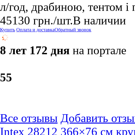
л/год, драбиною, тентом і
45130
грн.
/шт.
В наличии
Купить
Оплата и доставка
Обратный звонок
8 лет 172 дня
на портале
5
5
Все отзывы
Добавить отзы
Intex 28212 366×76 см кру