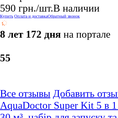
590
грн.
/шт.
В наличии
Купить
Оплата и доставка
Обратный звонок
8 лет 172 дня
на портале
5
5
Все отзывы
Добавить отзы
AquaDoctor Super Kit 5 в 1
30 м³, набір для запуску та