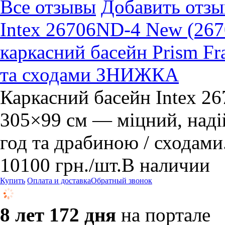
Все отзывы
Добавить отзы
Intex 26706ND-4 New (267
каркасний басейн Prism Fr
та сходами ЗНИЖКА
Каркасний басейн Intex 2
305×99 см — міцний, наді
год та драбиною / сходами
10100
грн.
/шт.
В наличии
Купить
Оплата и доставка
Обратный звонок
8 лет 172 дня
на портале