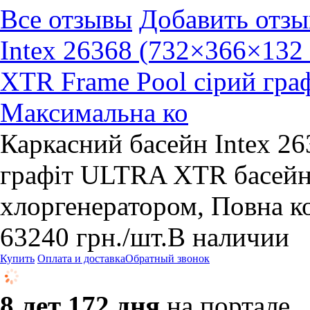
Все отзывы
Добавить отзы
Intex 26368 (732×366×132
XTR Frame Pool сірий граф
Максимальна ко
Каркасний басейн Intex 2
графіт ULTRA XTR басейн 
хлоргенератором, Повна к
63240
грн.
/шт.
В наличии
Купить
Оплата и доставка
Обратный звонок
8 лет 172 дня
на портале