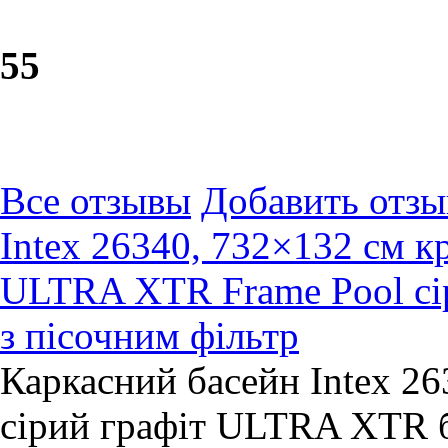
5
5
Все отзывы
Добавить отзы
Intex 26340, 732×132 см к
ULTRA XTR Frame Pool сір
з пісочним фільтр
Каркасний басейн Intex 2
сірий графіт ULTRA XTR б