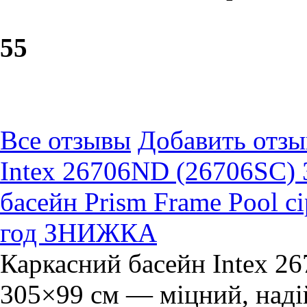
5
5
Все отзывы
Добавить отзы
Intex 26706ND (26706SC) 
басейн Prism Frame Pool сі
год ЗНИЖКА
Каркасний басейн Intex 2
305×99 см — міцний, наді