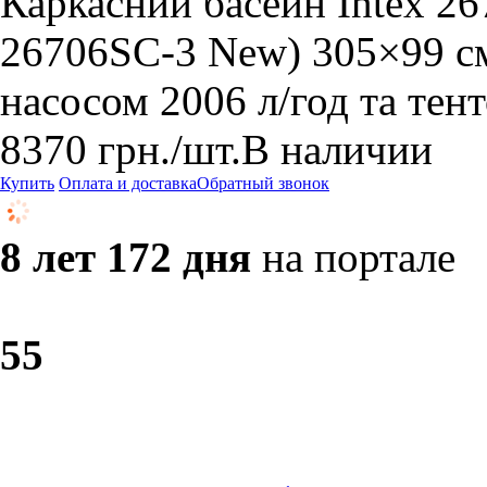
Каркасний басейн Intex 2
26706SC-3 New) 305×99 см
насосом 2006 л/год та тен
8370
грн.
/шт.
В наличии
Купить
Оплата и доставка
Обратный звонок
8 лет 172 дня
на портале
5
5